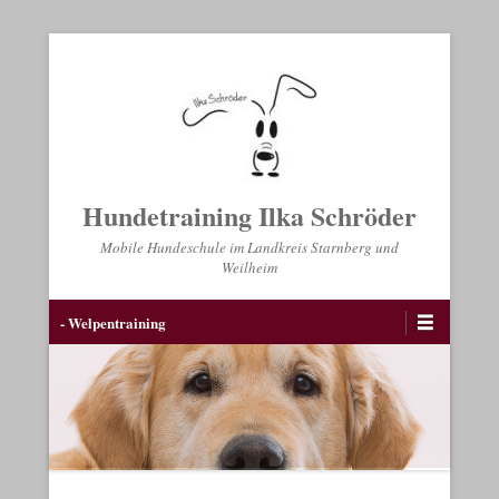
Hundetraining Ilka Schröder
Mobile Hundeschule im Landkreis Starnberg und
Weilheim
Sekundär-Menü
- Welpentraining